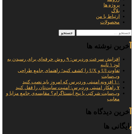
پروژه ها
بلاگ
ارتباط با من
محصولات
جستجو
برای:
آخرین نوشته ها
افزایش سرعت وردپرس: ۹ روش حرفه‌ای برای رسیدن به
لود ۱ ثانیه
تفاوت UI و UX را کشف کنید؛ راهنمای جامع طراحی
وب‌سایت
۱۰ افزونه امنیتی وردپرس که امروز باید نصب کنید
۷ راهکار امنیتی وردپرس: امنیت سایت‌تان را قفل کنید
وب‌سایت شرکتی یا پیج اینستاگرام؟ مقایسه‌ی جامع مزایا و
معایب
آخرین دیدگاه ها
بایگانی ها