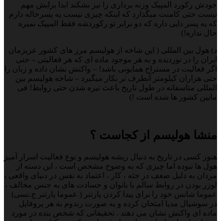
خودش رکورد المپیک وزنه برداری را نیز بشکند ابدا برایش مهم
نیست حتی کامنت میگذارد که اینکه چیزی نیست یه پسرخاله دارم
که یه پسر دایی داره که دو برابر تو رکوردشه فقط المپیک نمیره
حال نداره!)
د) هول بین المللی ( این شاخه از هولیسم مرز های کشور عزیزمان
ایران را در نوردیده و به هر موجود ماده ای که هر فعالیتی – حتی
اگر فعالیت در مستراح همایونی باشد! – واکنش نشان داده و زبان را
حتی هزاران کیلومتر آنطرف تر بکار میگیرد – شاخه هولیسم بین
المللی متاسفانه در طول تاریخ باعث تیره شدن حتی روابط! فی
مابین کشور ها شده است !)
منشا هولیسم از کجاست ؟
هنوز کسی در تاریخ به دنبال ریشه هولیسم و نوع فعالیت اسرار آمیز
هول ها نبوده اما چیزی که به وضوح مشخص است ، این دسته از
مردان به دلیل ضعف در جثه ، کار ، اعتماد به نفس در دنیای واقعی ،
لوزر بودن در روابط سالم با بانوان و حسادت های به جنس مخالف ،
عموما شانس خود را برای پیدا کردن پارتنر ( عموما پارتنر ج.نسی)
در سوشیال مدیا امتحان کرده و به صورت رندوم به هر پروفایل
ماده ای واکنش نشان می دهند . تحقیقاتی که شخص بنده در مورد