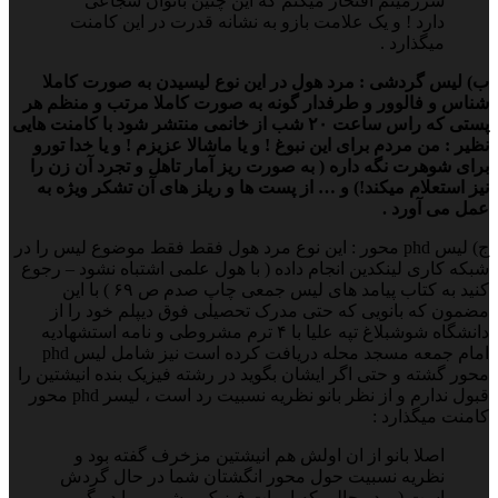
سرزمینم افتخار میکنم که این چنین بانوان شجاعی
دارد ! و یک علامت بازو به نشانه قدرت در این کامنت
میگذارد .
ب) لیس گردشی : مرد هول در این نوع لیسیدن به صورت کاملا
شناس و فالوور و طرفدار گونه به صورت کاملا مرتب و منظم هر
پستی که راس ساعت ۲۰ شب از خانمی منتشر شود با کامنت هایی
نظیر : من مردم برای این نبوغ ! و یا ماشالا عزیزم ! و یا خدا تورو
برای شوهرت نگه داره ( به صورت ریز آمار تاهل و تجرد آن زن را
نیز استعلام میکند!) و … از پست ها و ریلز های آن تشکر ویژه به
عمل می آورد .
ج) لیس phd محور : این نوع مرد هول فقط فقط موضوع لیس را در
شبکه کاری لینکدین انجام داده ( با هول علمی اشتباه نشود – رجوع
کنید به کتاب پیامد های لیس جمعی چاپ صدم ص ۶۹ ) با این
مضمون که بانویی که حتی مدرک تحصیلی فوق دیپلم خود را از
دانشگاه شوشبلاغ تپه علیا با ۴ ترم مشروطی و نامه استشهادیه
امام جمعه مسجد محله دریافت کرده است نیز شامل لیس phd
محور گشته و حتی اگر ایشان بگوید در رشته فیزیک بنده انیشتین را
قبول ندارم و از نظر بانو نظریه نسبیت رد است ، لیسر phd محور
کامنت میگذارد :
اصلا بانو از ان اولش هم انیشتین مزخرف گفته بود و
نظریه نسبیت حول محور انگشتان شما در حال گردش
است ( و در حالی که اموات فیزیک و شیمی را در گور