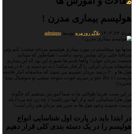
مقالات و آموزش ها
هولیسم بیماری مدرن !
مرداد ۲۴, ۱۴۰۳
بلاگ روزمره
توسط
adminpo
مدتها بود میخاستم در مورد بیماری هولیسم مردانه صحبت کنم ولی
شرافتا جایی برای نوشتن وجود نداشت ! همانطور که میدانید
جمعیت مردان جهان ( واقعا قدیم ها تصورم این بود که این بیماری
متاسفانه مردان ایرانی را گرفتار میکند! ) به دو دسته ی ۸۰ درصدی
هول ها و ۲۰ درصد مردان تقسیم می شوند که متاسفانه آمار فاجعه
باریست ! ( حالا جلو تر میریم خودت متوجه میشی تو سوشیال مدیا
چخبره!)
در این پست تقریبا طولانی ما به شما آموزش میدهیم که چگونه
هول هارا شناسایی کنید و از آنها دور باشید! ( چه زن چه مرد!) بله
درست شنیدید وجود هول ها به ضرر هم مردان هم زنان است!
در ابتدا باید در پارت اول شناسایی انواع
هولیسم را در یک دسته بندی کلی قرار دهیم