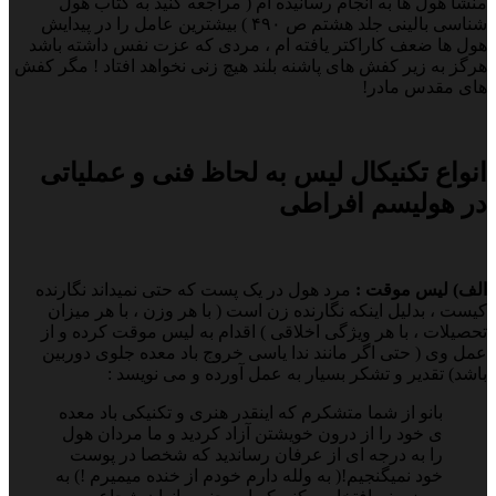
منشا هول ها به انجام رسانیده ام ( مراجعه کنید به کتاب هول
شناسی بالینی جلد هشتم ص ۴۹۰ ) بیشترین عامل را در پیدایش
هول ها ضعف کاراکتر یافته ام ، مردی که عزت نفس داشته باشد
هرگز به زیر کفش های پاشنه بلند هیچ زنی نخواهد افتاد ! مگر کفش
های مقدس مادر!
انواع تکنیکال لیس به لحاظ فنی و عملیاتی
در هولیسم افراطی
الف) لیس موقت :
مرد هول در یک پست که حتی نمیداند نگارنده
کیست ، بدلیل اینکه نگارنده زن است ( با هر وزن ، با هر میزان
تحصیلات ، با هر ویژگی اخلاقی ) اقدام به لیس موقت کرده و از
عمل وی ( حتی اگر مانند ندا یاسی خروج باد معده جلوی دوربین
باشد) تقدیر و تشکر بسیار به عمل آورده و می نویسد :
بانو از شما متشکرم که اینقدر هنری و تکنیکی باد معده
ی خود را از درون خویشتن آزاد کردید و ما مردان هول
را به درجه ای از عرفان رساندید که شخصا در پوست
خود نمیگنجیم!( به ولله دارم خودم از خنده میمیرم !) به