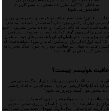
به خاطر ۲۵۰ گرم میلرزاند ) مشغول به لیس کاربردی
phd محور می شود!
د) لیس رقابتی : شما تصور میکنید در عرصه ی ۸۰ درصدی مردان
لیسر در جهان آیا رقابتی وجود ندارد ! سخت در اشتباهید ، به حدی
رقابت شدید است که گاهی درگیری و اخذ دیه مابین لیسریون ( جمع
چند لیسر را لیسریون گویند که البته لیسر ها صحیح تر است) می
انجامد و زیر پست های بانوان انچنان با همجنس های خود سر همان
۲۵۰ گرم فوق الذکر نزاع در میگیرد که بیا و ببین ! مشاهده شده که
لیسر رقابتی به تنهایی نیز فعالیت خود را به عنوان کینگ لیسر ادامه
داده حتی اگر رقابتی در کار نباشد !
عاقبت هولیسم چیست؟
این بخش از مقالک ما به بررسی پیامد های لیسینگ صنعتی می
پردازد که آیا واقعا ارزشی نیز دارد ! نتیجه ای نیز به لحاظ ج.نسی
عاید شخص هول گشته و پیروز می شود؟
متاسفانه در ۹۹ درصد مواقع همان بانویی که شما در نقش هول
برای وی ظاهر شده اید ، انچنان افتابه ای بر روی شخص شخیص
تان گرفته که تا سالیان سال با رنگ قهوه ای تجدید میثاق کنید ! البته