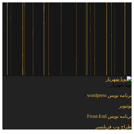
پویا شهریار
برنامه نویس wordpress
یوتیوبر
برنامه نویس Front-End
طراح وب فریلنسر