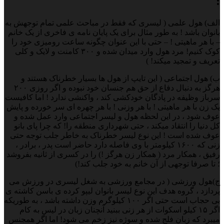
:
الف) هول علمی ( لیسری که فقط در مباحث علمی تمام توجهش به
بانوان باشد ! به طور مثال برای یک پایان نامه ی فاخری از یک خانم
– با هر ماهیتی ! – حتی با این عنوان چگونه ساعت رومیزی خود را
کوک کنیم! مرد هول وارد میدان شده و ۳۰۰ کامنت و لایک و کلی
تعریف و تمجید میکند! )
ب) هول اجتماعی ( این تایپ از هول ها بسیار خطرناک هستند و
هرگز به دنبال دفاع از حق هم جنسان خود نبوده و اگر روزی ۲۰۰
سرباز وظیفه در پادگان خودکشی کند ، واکنشی ندارد ! اما کافیست
یک زن با هر ماهیتی ! با هر وزنی ! با هر چهره ای سر خورده و پایش
عوف شود ، در این لحظه هول و لیسر اجتماعی وارد عمل شده و
کل دنیا را انتقاد میکند ، حتی شهرداری منطقه را! که چرا پای بانو
عوف شده است ! این نوع لیسر خطرناک به خاطر جلب توجه حتی
زنی که ۱۶۰۰ کیلومتر با وی فاصله دارد حاضر است پدر ، برادر ،
رفیق ، همکار مرد ( همکار زن هرگز !) را در کسری از ثانیه بفروشد
؛ تا صرفا توجهی از آن خانم به خود جلب کند!)
ج)هول ورزشی ( در مجامع ورزشی به شغل لیسری در ورزش می
پردازد ، گروه هدف این نوع لیسر بانوان لیپو کرده ی باسن کاشته ی
بی حجاب است حتی اگر ۱۰۰ کیلوگرم وزن داشته باشد ، به طوریکه
اگر ۱۵ کیلو اسکوات از هر زنی ببنید آنچنان زبان در لیس به کام
میبرد که زبان فلج شده و سوژه نیز زخم می شود! اما اگر همجنس