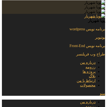
پویا شهریار
برنامه نویس wordpress
یوتیوبر
برنامه نویس Front-End
طراح وب فریلنسر
درباره من
رزومه
پروژه ها
بلاگ
ارتباط با من
محصولات
منو
درباره من
رزومه