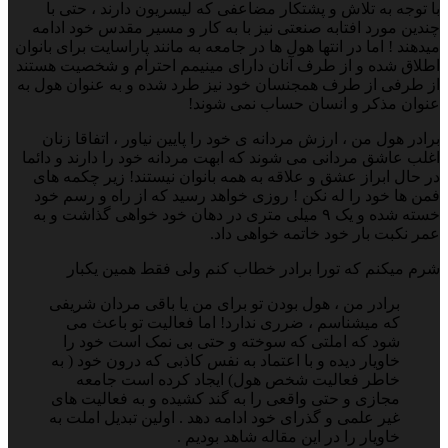
با توجه به تلاش و پشتکار مضاعفی که لیسریون دارند ، حتی با
چندین مورد افتابه صنعتی نیز با به کار و مسیر مقدس خود ادامه
میدهند ! اما در انتها هول ها در جامعه به مانند پاراسایت برای بانوان
اطلاق شده و از طرف آنان دارای مینیمم احترام و شخصیت هستند
از طرفی از طرف همجنسان خود نیز طرد شده و به عنوان هول به
عنوان مذکر و انسان حساب نمی شوند!
برادر هول من ، ارزش مردانه ی خود را پایین نیاور ، اتفاقا زنان
اغلب عاشق مردانی می شوند که ابهت مردانه خود را دارند و دائما
در حال ابراز عشق و علاقه به همه بانوان نیستند! زیر چکمه های
فمن ها خود را له نکن ! روزی خواهد رسید که از راه و رسم خود
خسته شده و یک ۹ میلی متری در دهان خود خواهی گذاشت و به
عمر نکبت بار خود خاتمه خواهی داد.
شرم میکنم که تورا برادر خطاب کنم ولی فقط همین یکبار
برادر من ، هول بودن تو برای من یا باقی مردان شریفی
که میشناسم ، ضرری ندارد! اما فعالیت تو باعث می
شود که املتی که سوخته و حتی بی نمک است خود را
خاویار دیده و با اعتماد به نفس کاذبی که درون خود ( به
خاطر فعالیت شخص هول) ایجاد کرده است جامعه
مجازی و حتی واقعی را به گند کشیده و به فعالیت های
غیر علمی و گذرای خود ادامه دهد . اولین تبدیل املت به
خاویار را در این مقاله شاهد بودیم .