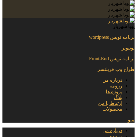
پویا شهریار
برنامه نویس wordpress
یوتیوبر
برنامه نویس Front-End
طراح وب فریلنسر
درباره من
رزومه
پروژه ها
بلاگ
ارتباط با من
محصولات
منو
درباره من
رزومه