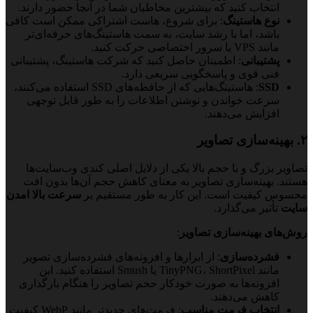
انتخاب کنید که بیشترین مخاطبان شما در آنجا حضور دارند.
نوع هاستینگ
: برای شروع، هاست اشتراکی ممکن است کافی
باشد، اما با رشد سایت، به سمت هاستینگ‌های حرفه‌ای‌تر
مانند VPS یا سرور اختصاصی حرکت کنید.
پشتیبانی
: اطمینان حاصل کنید که شرکت هاستینگ، پشتیبانی
فنی قوی و پاسخگویی سریعی دارد.
SSD
: هاستینگ‌هایی که از حافظه‌های SSD استفاده می‌کنند،
سرعت خواندن و نوشتن اطلاعات را به طور قابل توجهی
افزایش می‌دهند.
۲. بهینه‌سازی تصاویر
تصاویر بزرگ و با حجم بالا یکی از دلایل اصلی کندی وب‌سایت‌ها
هستند. بهینه‌سازی تصاویر به معنای کاهش حجم آن‌ها بدون افت
محسوس کیفیت است. این کار به طور مستقیم بر
سرعت بالا امدن
سایت
تأثیر می‌گذارد.
روش‌های بهینه‌سازی تصاویر
:
فشرده‌سازی
: از ابزارها و افزونه‌های فشرده‌سازی تصویر
مانند TinyPNG، ShortPixel یا Smush استفاده کنید. این
افزونه‌ها به صورت خودکار حجم تصاویر را هنگام بارگذاری
کاهش می‌دهند.
انتخاب فرمت مناسب
: فرمت‌های جدیدتر مانند WebP کیفیت