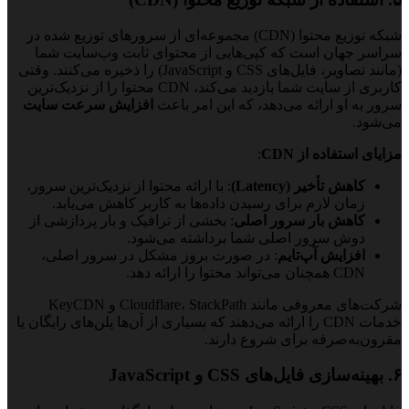
شبکه توزیع محتوا (CDN) مجموعه‌ای از سرورهای توزیع شده در
سراسر جهان است که کپی‌هایی از محتوای ثابت وب‌سایت شما
(مانند تصاویر، فایل‌های CSS و JavaScript) را ذخیره می‌کنند. وقتی
کاربری از سایت شما بازدید می‌کند، CDN محتوا را از نزدیک‌ترین
سرور به او ارائه می‌دهد، که این امر باعث
افزایش سرعت سایت
می‌شود.
مزایای استفاده از CDN
:
کاهش تأخیر (Latency)
: با ارائه محتوا از نزدیک‌ترین سرور،
زمان لازم برای رسیدن داده‌ها به کاربر کاهش می‌یابد.
کاهش بار سرور اصلی
: بخشی از ترافیک و بار پردازشی از
دوش سرور اصلی شما برداشته می‌شود.
افزایش آپ‌تایم
: در صورت بروز مشکل در سرور اصلی،
CDN همچنان می‌تواند محتوا را ارائه دهد.
شرکت‌های معروفی مانند Cloudflare، StackPath و KeyCDN
خدمات CDN را ارائه می‌دهند که بسیاری از آن‌ها پلن‌های رایگان یا
مقرون‌به‌صرفه برای شروع دارند.
۶. بهینه‌سازی فایل‌های CSS و JavaScript