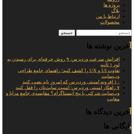
پروژه ها
بلاگ
ارتباط با من
محصولات
جستجو
برای:
آخرین نوشته ها
افزایش سرعت وردپرس: ۹ روش حرفه‌ای برای رسیدن به
لود ۱ ثانیه
تفاوت UI و UX را کشف کنید؛ راهنمای جامع طراحی
وب‌سایت
۱۰ افزونه امنیتی وردپرس که امروز باید نصب کنید
۷ راهکار امنیتی وردپرس: امنیت سایت‌تان را قفل کنید
وب‌سایت شرکتی یا پیج اینستاگرام؟ مقایسه‌ی جامع مزایا و
معایب
آخرین دیدگاه ها
بایگانی ها