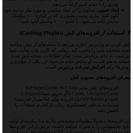
بهتری را با حجم کمتر ارائه می‌دهند.
ابعاد تصویر
: تصاویر را در ابعاد مناسب و مورد نیاز سایت خود
آپلود کنید. نیازی نیست تصویری که در اندازه ۱۰۰ پیکسل
نمایش داده می‌شود، با حجم ۱۰۰۰ پیکسل آپلود شود.
۳. استفاده از افزونه‌های کش (Caching Plugins)
کش کردن به وردپرس اجازه می‌دهد تا نسخه‌های از پیش ساخته
شده صفحات شما را ذخیره کند. زمانی که کاربر وارد سایت شما
می‌شود، به جای پردازش مجدد تمام اطلاعات، نسخه کش شده
صفحه به سرعت به او نمایش داده می‌شود. این یکی از مؤثرترین
روش‌ها برای
افزایش سرعت وردپرس
است.
معرفی افزونه‌های محبوب کش
:
افزونه‌های کش مانند WP Super Cache، W3 Total
Cache، LiteSpeed Cache (اگر سرور شما LiteSpeed
باشد) و WP Rocket (یک افزونه پولی اما بسیار قدرتمند)
می‌توانند به طور چشمگیری زمان بارگذاری صفحات را
کاهش دهند.
این افزونه‌ها معمولاً تنظیمات پیچیده‌ای ندارند و با پیکربندی اولیه،
نتایج محسوسی را به همراه خواهند داشت. برخی از این افزونه‌ها
قابلیت‌های دیگری مانند بهینه‌سازی CSS و JavaScript را نیز ارائه