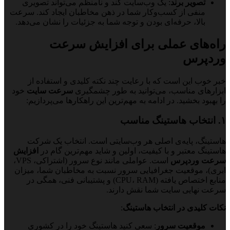
تصویر برند
: یک وب‌سایت کند و نامنظم می‌تواند تصویری
منفی از کسب‌وکار شما در ذهن مخاطبان ایجاد کند. سرعت
بالا، حرفه‌ای بودن و توجه شما به جزئیات را نشان می‌دهد.
راه‌های عملی برای افزایش سرعت
وردپرس
خبر خوب این است که با رعایت چند نکته کلیدی و استفاده از
ابزارهای مناسب، می‌توانید به طور چشمگیری
سرعت سایت
خود
را بهبود بخشید. در ادامه به مهم‌ترین این راهکارها می‌پردازیم:
۱. انتخاب هاستینگ مناسب
هاستینگ، پایه‌ی اصلی هر وب‌سایتی است. انتخاب یک شرکت
هاستینگ معتبر و با کیفیت، اولین و شاید مهم‌ترین گام در
افزایش
سرعت وردپرس
است. عواملی مانند نوع سرور (اشتراکی، VPS،
ابری)، موقعیت جغرافیایی سرور نسبت به مخاطبان شما، میزان
منابع اختصاص یافته (CPU، RAM) و پشتیبانی فنی، همگی در
سرعت نهایی سایت شما نقش دارند.
نکات کلیدی در انتخاب هاستینگ
:
موقعیت سرور
: سعی کنید هاستینگ خود را در کشوری