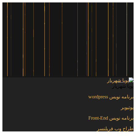
پویا شهریار
برنامه نویس wordpress
یوتیوبر
برنامه نویس Front-End
طراح وب فریلنسر