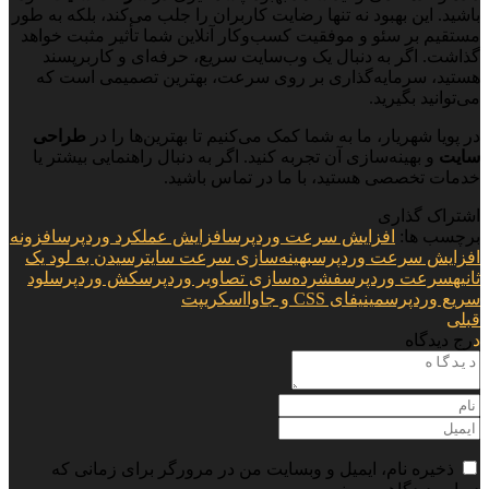
باشید. این بهبود نه تنها رضایت کاربران را جلب می‌کند، بلکه به طور
مستقیم بر سئو و موفقیت کسب‌وکار آنلاین شما تأثیر مثبت خواهد
گذاشت. اگر به دنبال یک وب‌سایت سریع، حرفه‌ای و کاربرپسند
هستید، سرمایه‌گذاری بر روی سرعت، بهترین تصمیمی است که
می‌توانید بگیرید.
در پویا شهریار، ما به شما کمک می‌کنیم تا بهترین‌ها را در
طراحی
سایت
و بهینه‌سازی آن تجربه کنید. اگر به دنبال راهنمایی بیشتر یا
خدمات تخصصی هستید، با ما در تماس باشید.
اشتراک گذاری
برچسب ها:
افزایش سرعت وردپرس
افزایش عملکرد وردپرس
افزونه
افزایش سرعت وردپرس
بهینه‌سازی سرعت سایت
رسیدن به لود یک
ثانیه
سرعت وردپرس
فشرده‌سازی تصاویر وردپرس
کش وردپرس
لود
سریع وردپرس
مینیفای CSS و جاوااسکریپت
قبلی
درج دیدگاه
ذخیره نام، ایمیل و وبسایت من در مرورگر برای زمانی که