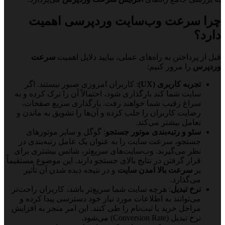
چرا سرعت وب‌سایت وردپرسی اهمیت
دارد؟
قبل از پرداختن به راه‌های عملی، بیایید دلایل اهمیت
سرعت
وردپرس
را مرور کنیم:
تجربه کاربری (UX)
: کاربران امروزی صبور نیستند. اگر
سایت شما کند بارگذاری شود، احتمالاً آن را ترک کرده و به
سراغ رقیب شما خواهند رفت. بارگذاری سریع صفحات،
رضایت کاربران را جلب کرده و آن‌ها را تشویق به ماندن و
تعامل بیشتر می‌کند.
سئو و رتبه‌بندی موتور جستجو
: گوگل و سایر موتورهای
جستجو، سرعت سایت را به عنوان یک عامل رتبه‌بندی در
نظر می‌گیرند. وب‌سایت‌های سریع‌تر، شانس بیشتری برای
قرار گرفتن در نتایج بالای جستجو دارند. این موضوع مستقیماً
بر
سرعت بالا امدن سایت
و در نتیجه دیده شدن آن تأثیر
می‌گذارد.
نرخ تبدیل
: هرچه سایت شما سریع‌تر باشد، کاربران راحت‌تر
می‌توانند به اطلاعات مورد نیاز خود دسترسی پیدا کرده و
مراحل خرید یا ثبت‌نام را طی کنند. این امر منجر به افزایش
نرخ تبدیل (Conversion Rate) می‌شود.