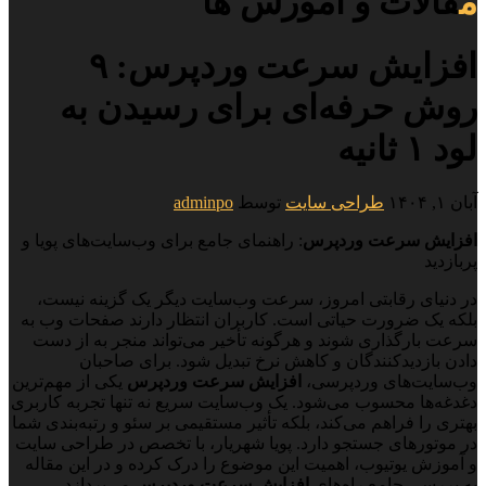
مقالات و آموزش ها
افزایش سرعت وردپرس: ۹
روش حرفه‌ای برای رسیدن به
لود ۱ ثانیه
آبان ۱, ۱۴۰۴
طراحی سایت
توسط
adminpo
افزایش سرعت وردپرس
: راهنمای جامع برای وب‌سایت‌های پویا و
پربازدید
در دنیای رقابتی امروز، سرعت وب‌سایت دیگر یک گزینه نیست،
بلکه یک ضرورت حیاتی است. کاربران انتظار دارند صفحات وب به
سرعت بارگذاری شوند و هرگونه تأخیر می‌تواند منجر به از دست
دادن بازدیدکنندگان و کاهش نرخ تبدیل شود. برای صاحبان
وب‌سایت‌های وردپرسی،
افزایش سرعت وردپرس
یکی از مهم‌ترین
دغدغه‌ها محسوب می‌شود. یک وب‌سایت سریع نه تنها تجربه کاربری
بهتری را فراهم می‌کند، بلکه تأثیر مستقیمی بر سئو و رتبه‌بندی شما
در موتورهای جستجو دارد. پویا شهریار، با تخصص در طراحی سایت
و آموزش یوتیوب، اهمیت این موضوع را درک کرده و در این مقاله
به بررسی جامع راه‌های
افزایش سرعت وردپرس
می‌پردازد.