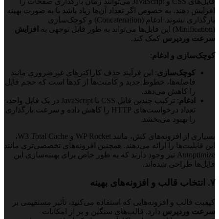
فایل‌های CSS و JavaScript می‌توانند زمان بارگذاری صفحات را
افزایش دهند، به خصوص اگر تعداد آن‌ها زیاد باشد یا به صورت بهینه
بارگذاری نشوند. ادغام (Concatenation) و کوچک‌سازی
(Minification) این فایل‌ها می‌تواند به طور قابل توجهی به
افزایش
سرعت وردپرس
کمک کند.
کوچک‌سازی و ادغام
:
کوچک‌سازی
: این فرآیند حذف کاراکترهای غیرضروری مانند
فاصله‌ها، خطوط جدید و کامنت‌ها از کدها است که حجم فایل
را کاهش می‌دهد.
ادغام
: ترکیب چندین فایل CSS یا JavaScript در یک فایل واحد،
تعداد درخواست‌های HTTP را کاهش داده و سرعت بارگذاری
را بهبود می‌بخشد.
بسیاری از افزونه‌های کش، مانند WP Rocket و W3 Total Cache،
این قابلیت‌ها را ارائه می‌دهند. همچنین افزونه‌های تخصصی‌تری مانند
Autoptimize نیز وجود دارند که به طور خاص برای بهینه‌سازی این
فایل‌ها طراحی شده‌اند.
۷. انتخاب قالب و افزونه‌های بهینه
کیفیت قالب و افزونه‌هایی که استفاده می‌کنید، تأثیر مستقیمی بر
سرعت وردپرس
دارد. قالب‌های سنگین و پر از امکانات