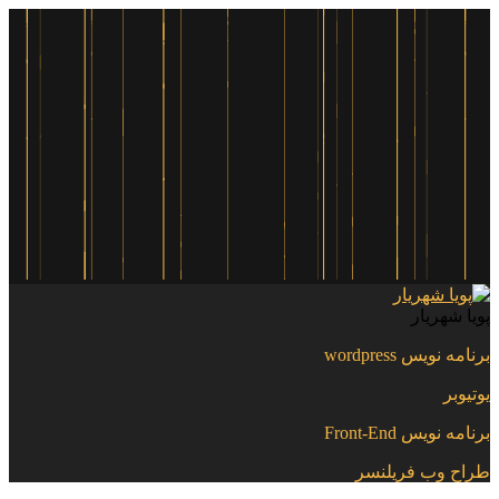
پویا شهریار
برنامه نویس wordpress
یوتیوبر
برنامه نویس Front-End
طراح وب فریلنسر