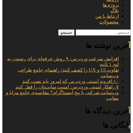
پروژه ها
بلاگ
ارتباط با من
محصولات
جستجو
برای:
آخرین نوشته ها
افزایش سرعت وردپرس: ۹ روش حرفه‌ای برای رسیدن به
لود ۱ ثانیه
تفاوت UI و UX را کشف کنید؛ راهنمای جامع طراحی
وب‌سایت
۱۰ افزونه امنیتی وردپرس که امروز باید نصب کنید
۷ راهکار امنیتی وردپرس: امنیت سایت‌تان را قفل کنید
وب‌سایت شرکتی یا پیج اینستاگرام؟ مقایسه‌ی جامع مزایا و
معایب
آخرین دیدگاه ها
بایگانی ها