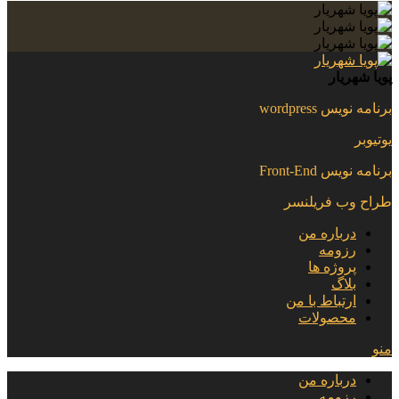
پویا شهریار
برنامه نویس wordpress
یوتیوبر
برنامه نویس Front-End
طراح وب فریلنسر
درباره من
رزومه
پروژه ها
بلاگ
ارتباط با من
محصولات
منو
درباره من
رزومه