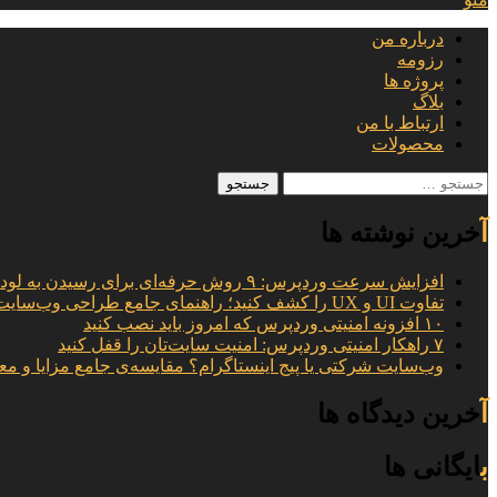
درباره من
رزومه
پروژه ها
بلاگ
ارتباط با من
محصولات
جستجو
برای:
آخرین نوشته ها
افزایش سرعت وردپرس: ۹ روش حرفه‌ای برای رسیدن به لود ۱ ثانیه
تفاوت UI و UX را کشف کنید؛ راهنمای جامع طراحی وب‌سایت
۱۰ افزونه امنیتی وردپرس که امروز باید نصب کنید
۷ راهکار امنیتی وردپرس: امنیت سایت‌تان را قفل کنید
وب‌سایت شرکتی یا پیج اینستاگرام؟ مقایسه‌ی جامع مزایا و مع
آخرین دیدگاه ها
بایگانی ها