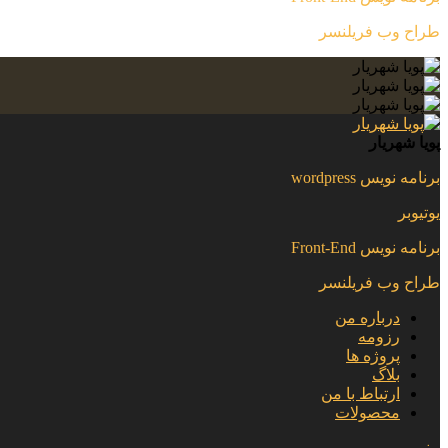
طراح وب فریلنسر
پویا شهریار
برنامه نویس wordpress
یوتیوبر
برنامه نویس Front-End
طراح وب فریلنسر
درباره من
رزومه
پروژه ها
بلاگ
ارتباط با من
محصولات
منو