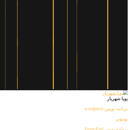
پویا شهریار
برنامه نویس wordpress
یوتیوبر
برنامه نویس Front-End