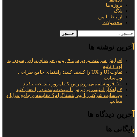
پروژه ها
بلاگ
ارتباط با من
محصولات
جستجو
برای:
آخرین نوشته ها
افزایش سرعت وردپرس: ۹ روش حرفه‌ای برای رسیدن به
لود ۱ ثانیه
تفاوت UI و UX را کشف کنید؛ راهنمای جامع طراحی
وب‌سایت
۱۰ افزونه امنیتی وردپرس که امروز باید نصب کنید
۷ راهکار امنیتی وردپرس: امنیت سایت‌تان را قفل کنید
وب‌سایت شرکتی یا پیج اینستاگرام؟ مقایسه‌ی جامع مزایا و
معایب
آخرین دیدگاه ها
بایگانی ها