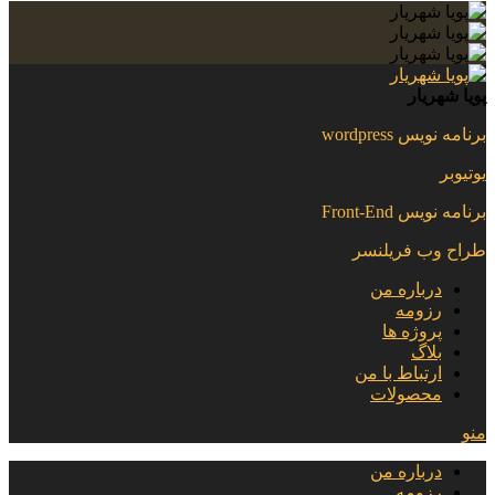
پویا شهریار
برنامه نویس wordpress
یوتیوبر
برنامه نویس Front-End
طراح وب فریلنسر
درباره من
رزومه
پروژه ها
بلاگ
ارتباط با من
محصولات
منو
درباره من
رزومه