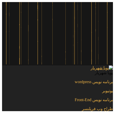
پویا شهریار
برنامه نویس wordpress
یوتیوبر
برنامه نویس Front-End
طراح وب فریلنسر