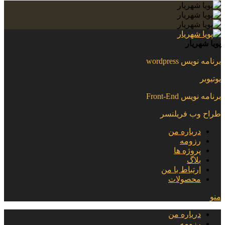
پویا شهریار
برنامه نویس wordpress
یوتیوبر
برنامه نویس Front-End
طراح وب فریلنسر
درباره من
رزومه
پروژه ها
بلاگ
ارتباط با من
محصولات
منو
درباره من
رزومه