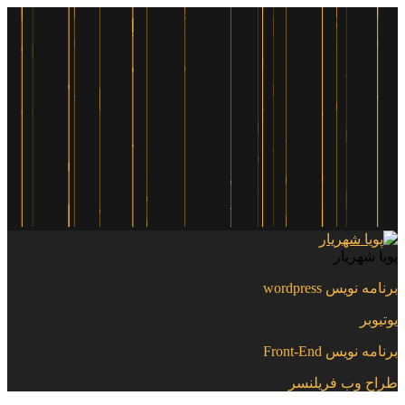
پویا شهریار
برنامه نویس wordpress
یوتیوبر
برنامه نویس Front-End
طراح وب فریلنسر