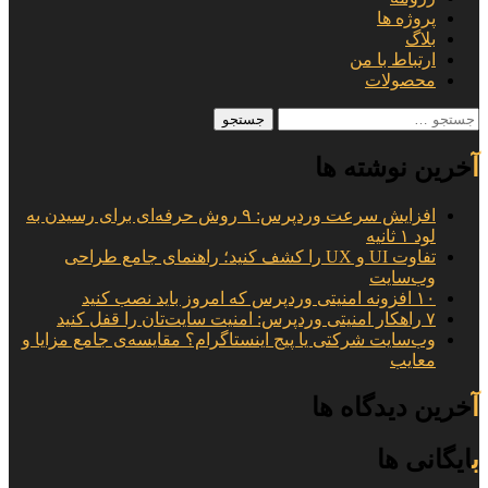
پروژه ها
بلاگ
ارتباط با من
محصولات
جستجو
برای:
آخرین نوشته ها
افزایش سرعت وردپرس: ۹ روش حرفه‌ای برای رسیدن به
لود ۱ ثانیه
تفاوت UI و UX را کشف کنید؛ راهنمای جامع طراحی
وب‌سایت
۱۰ افزونه امنیتی وردپرس که امروز باید نصب کنید
۷ راهکار امنیتی وردپرس: امنیت سایت‌تان را قفل کنید
وب‌سایت شرکتی یا پیج اینستاگرام؟ مقایسه‌ی جامع مزایا و
معایب
آخرین دیدگاه ها
بایگانی ها