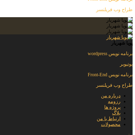
طراح وب فریلنسر
پویا شهریار
برنامه نویس wordpress
یوتیوبر
برنامه نویس Front-End
طراح وب فریلنسر
درباره من
رزومه
پروژه ها
بلاگ
ارتباط با من
محصولات
منو