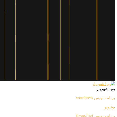
پویا شهریار
برنامه نویس wordpress
یوتیوبر
برنامه نویس Front-End