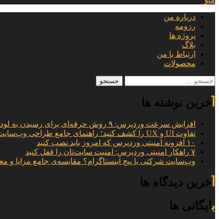
درباره من
رزومه
پروژه ها
بلاگ
ارتباط با من
محصولات
جستجو
برای:
آخرین نوشته ها
افزایش سرعت وردپرس: ۹ روش حرفه‌ای برای رسیدن به لود ۱ ثانیه
تفاوت UI و UX را کشف کنید؛ راهنمای جامع طراحی وب‌سایت
۱۰ افزونه امنیتی وردپرس که امروز باید نصب کنید
۷ راهکار امنیتی وردپرس: امنیت سایت‌تان را قفل کنید
وب‌سایت شرکتی یا پیج اینستاگرام؟ مقایسه‌ی جامع مزایا و مع
آخرین دیدگاه ها
بایگانی ها