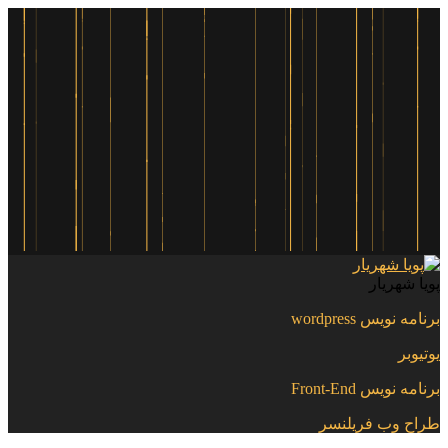
پویا شهریار
برنامه نویس wordpress
یوتیوبر
برنامه نویس Front-End
طراح وب فریلنسر