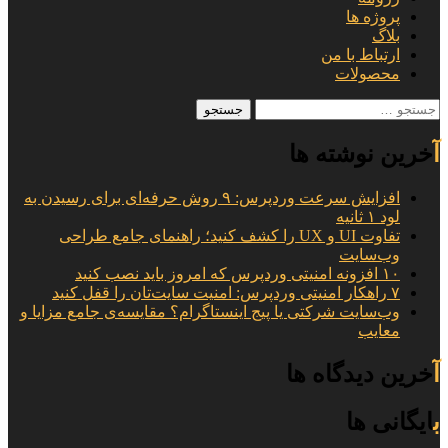
پروژه ها
بلاگ
ارتباط با من
محصولات
جستجو
برای:
آخرین نوشته ها
افزایش سرعت وردپرس: ۹ روش حرفه‌ای برای رسیدن به
لود ۱ ثانیه
تفاوت UI و UX را کشف کنید؛ راهنمای جامع طراحی
وب‌سایت
۱۰ افزونه امنیتی وردپرس که امروز باید نصب کنید
۷ راهکار امنیتی وردپرس: امنیت سایت‌تان را قفل کنید
وب‌سایت شرکتی یا پیج اینستاگرام؟ مقایسه‌ی جامع مزایا و
معایب
آخرین دیدگاه ها
بایگانی ها