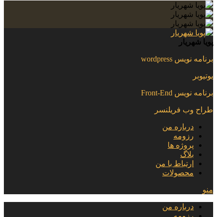
پویا شهریار
برنامه نویس wordpress
یوتیوبر
برنامه نویس Front-End
طراح وب فریلنسر
درباره من
رزومه
پروژه ها
بلاگ
ارتباط با من
محصولات
منو
درباره من
رزومه