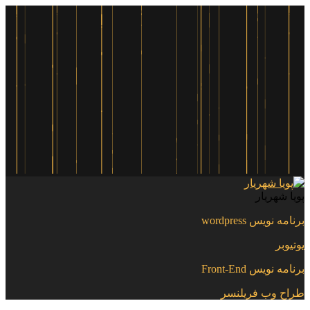
پویا شهریار
برنامه نویس wordpress
یوتیوبر
برنامه نویس Front-End
طراح وب فریلنسر