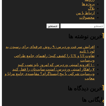
پروژه ها
بلاگ
ارتباط با من
محصولات
جستجو
برای:
آخرین نوشته ها
افزایش سرعت وردپرس: ۹ روش حرفه‌ای برای رسیدن به
لود ۱ ثانیه
تفاوت UI و UX را کشف کنید؛ راهنمای جامع طراحی
وب‌سایت
۱۰ افزونه امنیتی وردپرس که امروز باید نصب کنید
۷ راهکار امنیتی وردپرس: امنیت سایت‌تان را قفل کنید
وب‌سایت شرکتی یا پیج اینستاگرام؟ مقایسه‌ی جامع مزایا و
معایب
آخرین دیدگاه ها
بایگانی ها