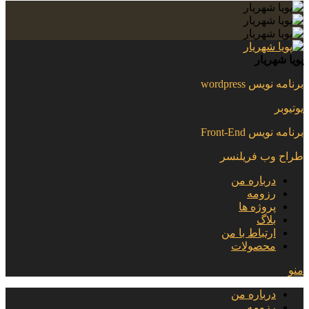
پویا شهریار
برنامه نویس wordpress
یوتیوبر
برنامه نویس Front-End
طراح وب فریلنسر
درباره من
رزومه
پروژه ها
بلاگ
ارتباط با من
محصولات
منو
درباره من
رزومه