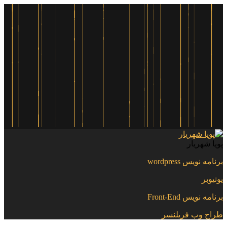
پویا شهریار
برنامه نویس wordpress
یوتیوبر
برنامه نویس Front-End
طراح وب فریلنسر