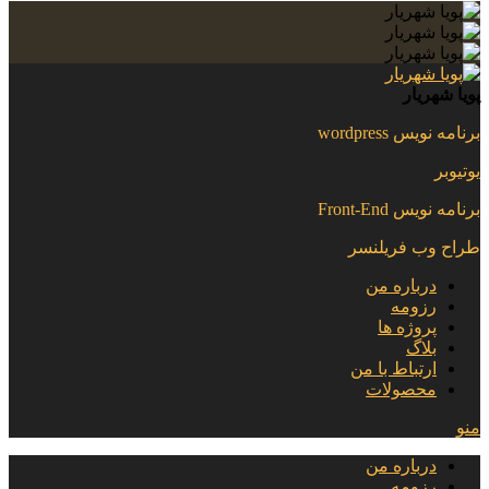
پویا شهریار
برنامه نویس wordpress
یوتیوبر
برنامه نویس Front-End
طراح وب فریلنسر
درباره من
رزومه
پروژه ها
بلاگ
ارتباط با من
محصولات
منو
درباره من
رزومه