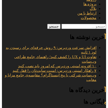
پروژه ها
بلاگ
ارتباط با من
محصولات
جستجو
برای:
آخرین نوشته ها
افزایش سرعت وردپرس: ۹ روش حرفه‌ای برای رسیدن به
لود ۱ ثانیه
تفاوت UI و UX را کشف کنید؛ راهنمای جامع طراحی
وب‌سایت
۱۰ افزونه امنیتی وردپرس که امروز باید نصب کنید
۷ راهکار امنیتی وردپرس: امنیت سایت‌تان را قفل کنید
وب‌سایت شرکتی یا پیج اینستاگرام؟ مقایسه‌ی جامع مزایا و
معایب
آخرین دیدگاه ها
بایگانی ها