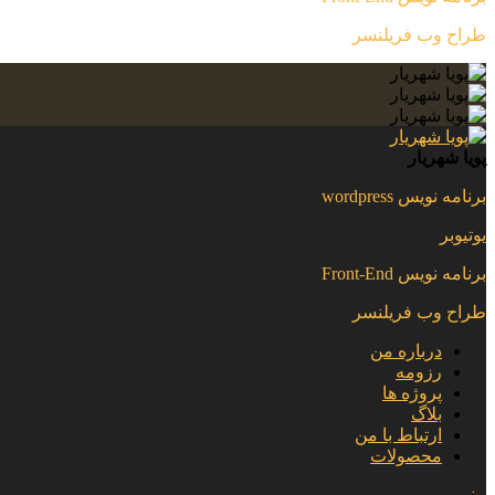
طراح وب فریلنسر
پویا شهریار
برنامه نویس wordpress
یوتیوبر
برنامه نویس Front-End
طراح وب فریلنسر
درباره من
رزومه
پروژه ها
بلاگ
ارتباط با من
محصولات
منو