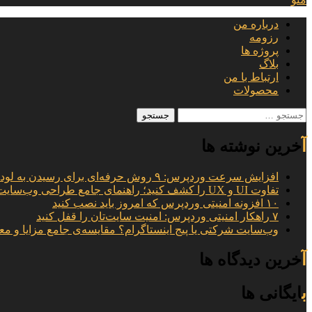
درباره من
رزومه
پروژه ها
بلاگ
ارتباط با من
محصولات
جستجو
برای:
آخرین نوشته ها
افزایش سرعت وردپرس: ۹ روش حرفه‌ای برای رسیدن به لود ۱ ثانیه
تفاوت UI و UX را کشف کنید؛ راهنمای جامع طراحی وب‌سایت
۱۰ افزونه امنیتی وردپرس که امروز باید نصب کنید
۷ راهکار امنیتی وردپرس: امنیت سایت‌تان را قفل کنید
وب‌سایت شرکتی یا پیج اینستاگرام؟ مقایسه‌ی جامع مزایا و مع
آخرین دیدگاه ها
بایگانی ها