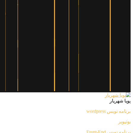
پویا شهریار
برنامه نویس wordpress
یوتیوبر
برنامه نویس Front-End