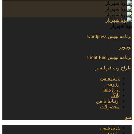
پویا شهریار
برنامه نویس wordpress
یوتیوبر
برنامه نویس Front-End
طراح وب فریلنسر
درباره من
رزومه
پروژه ها
بلاگ
ارتباط با من
محصولات
منو
درباره من
رزومه