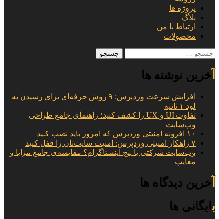
پروژه ها
بلاگ
ارتباط با من
محصولات
جستجو
برای:
آخرین نوشته ها
افزایش سرعت وردپرس: ۹ روش حرفه‌ای برای رسیدن به
لود ۱ ثانیه
تفاوت UI و UX را کشف کنید؛ راهنمای جامع طراحی
وب‌سایت
۱۰ افزونه امنیتی وردپرس که امروز باید نصب کنید
۷ راهکار امنیتی وردپرس: امنیت سایت‌تان را قفل کنید
وب‌سایت شرکتی یا پیج اینستاگرام؟ مقایسه‌ی جامع مزایا و
معایب
آخرین دیدگاه ها
بایگانی ها