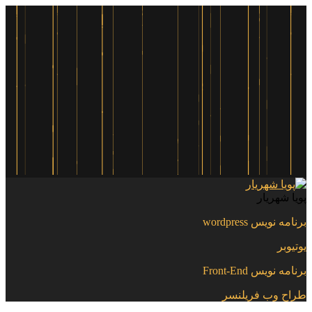
پویا شهریار
برنامه نویس wordpress
یوتیوبر
برنامه نویس Front-End
طراح وب فریلنسر