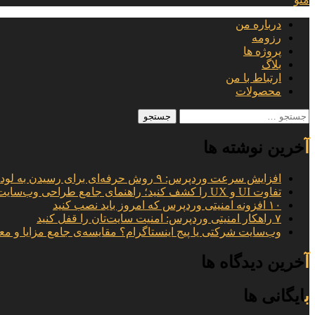
درباره من
رزومه
پروژه ها
بلاگ
ارتباط با من
محصولات
جستجو
برای:
آخرین نوشته ها
افزایش سرعت وردپرس: ۹ روش حرفه‌ای برای رسیدن به لود ۱ ثانیه
تفاوت UI و UX را کشف کنید؛ راهنمای جامع طراحی وب‌سایت
۱۰ افزونه امنیتی وردپرس که امروز باید نصب کنید
۷ راهکار امنیتی وردپرس: امنیت سایت‌تان را قفل کنید
وب‌سایت شرکتی یا پیج اینستاگرام؟ مقایسه‌ی جامع مزایا و مع
آخرین دیدگاه ها
بایگانی ها