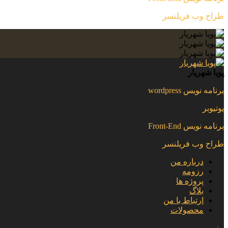
طراح وب فریلنسر
پویا شهریار
برنامه نویس wordpress
یوتیوبر
برنامه نویس Front-End
طراح وب فریلنسر
درباره من
رزومه
پروژه ها
بلاگ
ارتباط با من
محصولات
منو