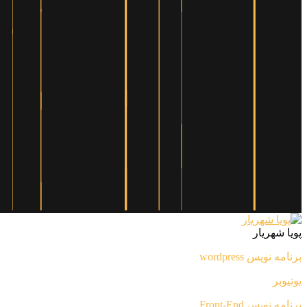
پویا شهریار
برنامه نویس wordpress
یوتیوبر
برنامه نویس Front-End