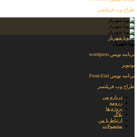
طراح وب فریلنسر
پویا شهریار
برنامه نویس wordpress
یوتیوبر
برنامه نویس Front-End
طراح وب فریلنسر
درباره من
رزومه
پروژه ها
بلاگ
ارتباط با من
محصولات
منو