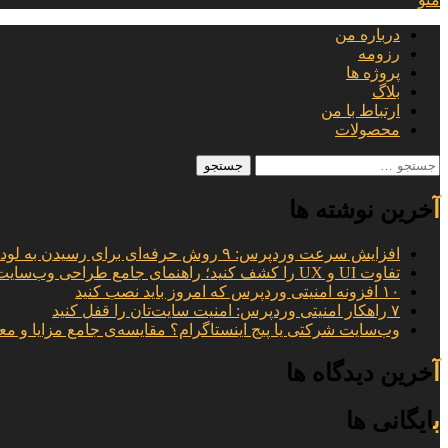
درباره من
رزومه
پروژه ها
بلاگ
ارتباط با من
محصولات
جستجو
برای:
آخرین نوشته ها
افزایش سرعت وردپرس: ۹ روش حرفه‌ای برای رسیدن به لود ۱ ثانیه
تفاوت UI و UX را کشف کنید؛ راهنمای جامع طراحی وب‌سایت
۱۰ افزونه امنیتی وردپرس که امروز باید نصب کنید
۷ راهکار امنیتی وردپرس: امنیت سایت‌تان را قفل کنید
وب‌سایت شرکتی یا پیج اینستاگرام؟ مقایسه‌ی جامع مزایا و مع
آخرین دیدگاه ها
بایگانی ها