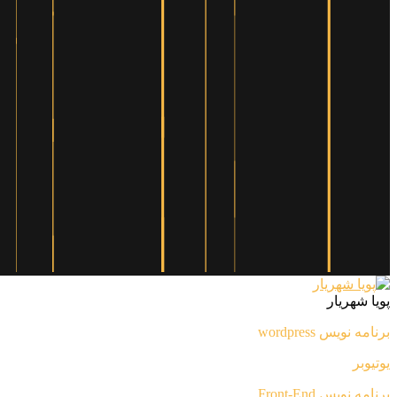
پویا شهریار
برنامه نویس wordpress
یوتیوبر
برنامه نویس Front-End