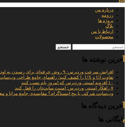
درباره من
رزومه
پروژه ها
بلاگ
ارتباط با من
محصولات
جستجو
برای:
آخرین نوشته ها
افزایش سرعت وردپرس: ۹ روش حرفه‌ای برای رسیدن به لود ۱ ثانیه
تفاوت UI و UX را کشف کنید؛ راهنمای جامع طراحی وب‌سایت
۱۰ افزونه امنیتی وردپرس که امروز باید نصب کنید
۷ راهکار امنیتی وردپرس: امنیت سایت‌تان را قفل کنید
وب‌سایت شرکتی یا پیج اینستاگرام؟ مقایسه‌ی جامع مزایا و مع
آخرین دیدگاه ها
بایگانی ها