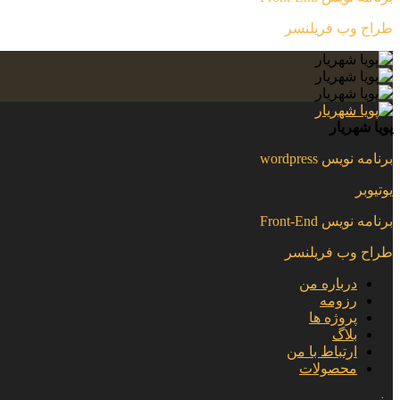
طراح وب فریلنسر
پویا شهریار
برنامه نویس wordpress
یوتیوبر
برنامه نویس Front-End
طراح وب فریلنسر
درباره من
رزومه
پروژه ها
بلاگ
ارتباط با من
محصولات
منو