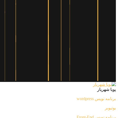
پویا شهریار
برنامه نویس wordpress
یوتیوبر
برنامه نویس Front-End