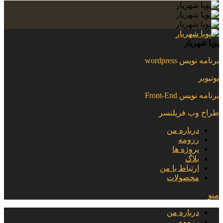
پویا شهریار
برنامه نویس wordpress
یوتیوبر
برنامه نویس Front-End
طراح وب فریلنسر
درباره من
رزومه
پروژه ها
بلاگ
ارتباط با من
محصولات
منو
درباره من
رزومه