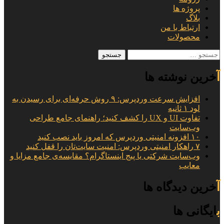
پروژه ها
بلاگ
ارتباط با من
محصولات
جستجو
برای:
آخرین نوشته ها
افزایش سرعت وردپرس: ۹ روش حرفه‌ای برای رسیدن به
لود ۱ ثانیه
تفاوت UI و UX را کشف کنید؛ راهنمای جامع طراحی
وب‌سایت
۱۰ افزونه امنیتی وردپرس که امروز باید نصب کنید
۷ راهکار امنیتی وردپرس: امنیت سایت‌تان را قفل کنید
وب‌سایت شرکتی یا پیج اینستاگرام؟ مقایسه‌ی جامع مزایا و
معایب
آخرین دیدگاه ها
بایگانی ها