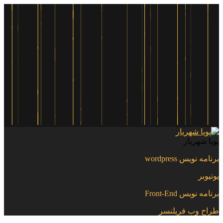
پویا شهریار
برنامه نویس wordpress
یوتیوبر
برنامه نویس Front-End
طراح وب فریلنسر