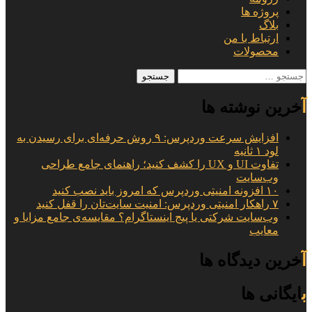
پروژه ها
بلاگ
ارتباط با من
محصولات
جستجو
برای:
آخرین نوشته ها
افزایش سرعت وردپرس: ۹ روش حرفه‌ای برای رسیدن به
لود ۱ ثانیه
تفاوت UI و UX را کشف کنید؛ راهنمای جامع طراحی
وب‌سایت
۱۰ افزونه امنیتی وردپرس که امروز باید نصب کنید
۷ راهکار امنیتی وردپرس: امنیت سایت‌تان را قفل کنید
وب‌سایت شرکتی یا پیج اینستاگرام؟ مقایسه‌ی جامع مزایا و
معایب
آخرین دیدگاه ها
بایگانی ها