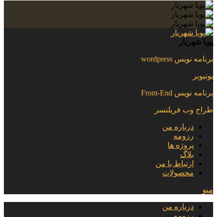
پویا شهریار
برنامه نویس wordpress
یوتیوبر
برنامه نویس Front-End
طراح وب فریلنسر
درباره من
رزومه
پروژه ها
بلاگ
ارتباط با من
محصولات
منو
درباره من
رزومه