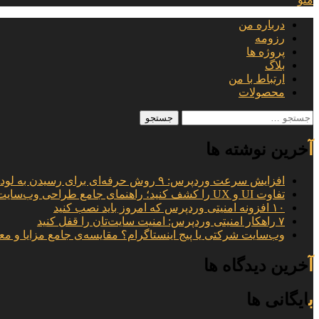
درباره من
رزومه
پروژه ها
بلاگ
ارتباط با من
محصولات
جستجو
برای:
آخرین نوشته ها
افزایش سرعت وردپرس: ۹ روش حرفه‌ای برای رسیدن به لود ۱ ثانیه
تفاوت UI و UX را کشف کنید؛ راهنمای جامع طراحی وب‌سایت
۱۰ افزونه امنیتی وردپرس که امروز باید نصب کنید
۷ راهکار امنیتی وردپرس: امنیت سایت‌تان را قفل کنید
وب‌سایت شرکتی یا پیج اینستاگرام؟ مقایسه‌ی جامع مزایا و مع
آخرین دیدگاه ها
بایگانی ها