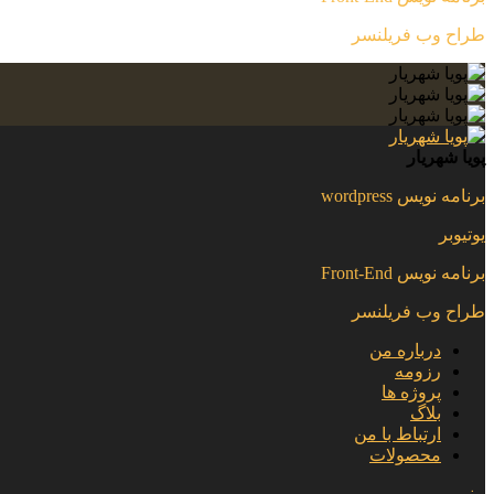
طراح وب فریلنسر
پویا شهریار
برنامه نویس wordpress
یوتیوبر
برنامه نویس Front-End
طراح وب فریلنسر
درباره من
رزومه
پروژه ها
بلاگ
ارتباط با من
محصولات
منو