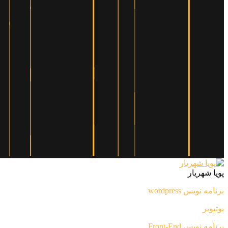
پویا شهریار
برنامه نویس wordpress
یوتیوبر
برنامه نویس Front-End