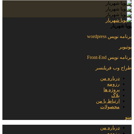
پویا شهریار
برنامه نویس wordpress
یوتیوبر
برنامه نویس Front-End
طراح وب فریلنسر
درباره من
رزومه
پروژه ها
بلاگ
ارتباط با من
محصولات
منو
درباره من
رزومه