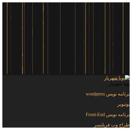
پویا شهریار
برنامه نویس wordpress
یوتیوبر
برنامه نویس Front-End
طراح وب فریلنسر