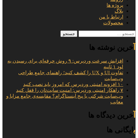
پروژه ها
بلاگ
ارتباط با من
محصولات
جستجو
برای:
آخرین نوشته ها
افزایش سرعت وردپرس: ۹ روش حرفه‌ای برای رسیدن به
لود ۱ ثانیه
تفاوت UI و UX را کشف کنید؛ راهنمای جامع طراحی
وب‌سایت
۱۰ افزونه امنیتی وردپرس که امروز باید نصب کنید
۷ راهکار امنیتی وردپرس: امنیت سایت‌تان را قفل کنید
وب‌سایت شرکتی یا پیج اینستاگرام؟ مقایسه‌ی جامع مزایا و
معایب
آخرین دیدگاه ها
بایگانی ها