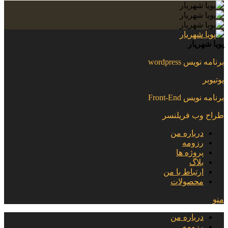
پویا شهریار
برنامه نویس wordpress
یوتیوبر
برنامه نویس Front-End
طراح وب فریلنسر
درباره من
رزومه
پروژه ها
بلاگ
ارتباط با من
محصولات
منو
درباره من
رزومه