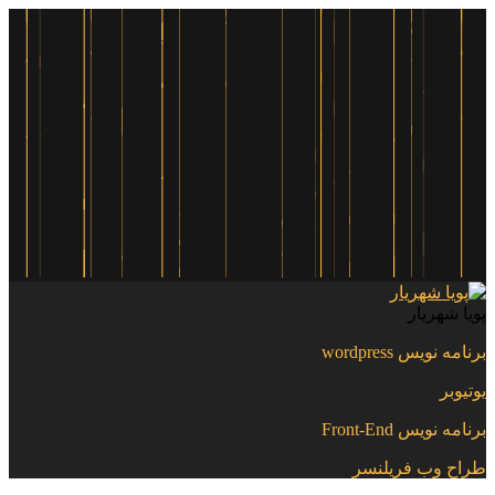
پویا شهریار
برنامه نویس wordpress
یوتیوبر
برنامه نویس Front-End
طراح وب فریلنسر