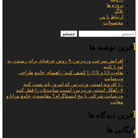
پروژه ها
بلاگ
ارتباط با من
محصولات
جستجو
برای:
آخرین نوشته ها
افزایش سرعت وردپرس: ۹ روش حرفه‌ای برای رسیدن به
لود ۱ ثانیه
تفاوت UI و UX را کشف کنید؛ راهنمای جامع طراحی
وب‌سایت
۱۰ افزونه امنیتی وردپرس که امروز باید نصب کنید
۷ راهکار امنیتی وردپرس: امنیت سایت‌تان را قفل کنید
وب‌سایت شرکتی یا پیج اینستاگرام؟ مقایسه‌ی جامع مزایا و
معایب
آخرین دیدگاه ها
بایگانی ها