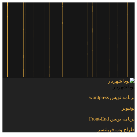
پویا شهریار
برنامه نویس wordpress
یوتیوبر
برنامه نویس Front-End
طراح وب فریلنسر