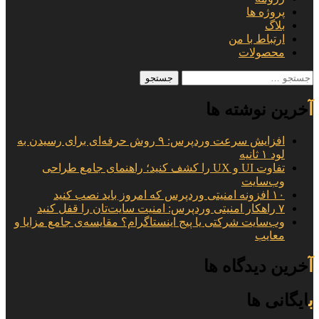
پروژه ها
بلاگ
ارتباط با من
محصولات
جستجو
برای:
آخرین نوشته ها
افزایش سرعت وردپرس: ۹ روش حرفه‌ای برای رسیدن به
لود ۱ ثانیه
تفاوت UI و UX را کشف کنید؛ راهنمای جامع طراحی
وب‌سایت
۱۰ افزونه امنیتی وردپرس که امروز باید نصب کنید
۷ راهکار امنیتی وردپرس: امنیت سایت‌تان را قفل کنید
وب‌سایت شرکتی یا پیج اینستاگرام؟ مقایسه‌ی جامع مزایا و
معایب
آخرین دیدگاه ها
بایگانی ها