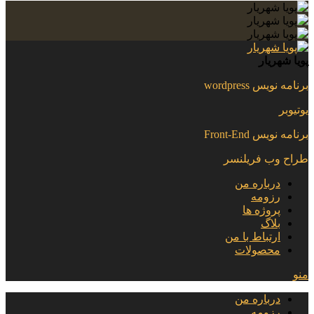
پویا شهریار
برنامه نویس wordpress
یوتیوبر
برنامه نویس Front-End
طراح وب فریلنسر
درباره من
رزومه
پروژه ها
بلاگ
ارتباط با من
محصولات
منو
درباره من
رزومه