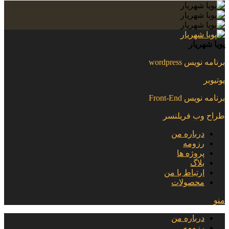
پویا شهریار
برنامه نویس wordpress
یوتیوبر
برنامه نویس Front-End
طراح وب فریلنسر
درباره من
رزومه
پروژه ها
بلاگ
ارتباط با من
محصولات
منو
درباره من
رزومه