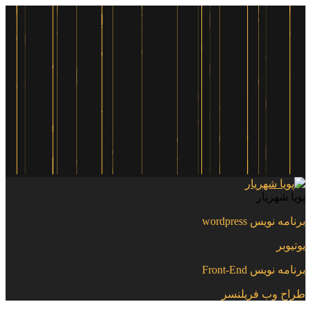
پویا شهریار
برنامه نویس wordpress
یوتیوبر
برنامه نویس Front-End
طراح وب فریلنسر