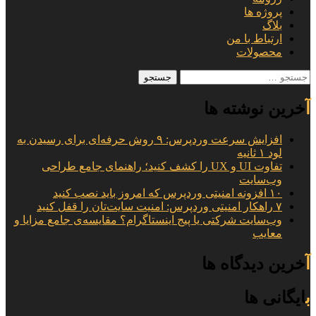
پروژه ها
بلاگ
ارتباط با من
محصولات
جستجو
برای:
آخرین نوشته ها
افزایش سرعت وردپرس: ۹ روش حرفه‌ای برای رسیدن به
لود ۱ ثانیه
تفاوت UI و UX را کشف کنید؛ راهنمای جامع طراحی
وب‌سایت
۱۰ افزونه امنیتی وردپرس که امروز باید نصب کنید
۷ راهکار امنیتی وردپرس: امنیت سایت‌تان را قفل کنید
وب‌سایت شرکتی یا پیج اینستاگرام؟ مقایسه‌ی جامع مزایا و
معایب
آخرین دیدگاه ها
بایگانی ها