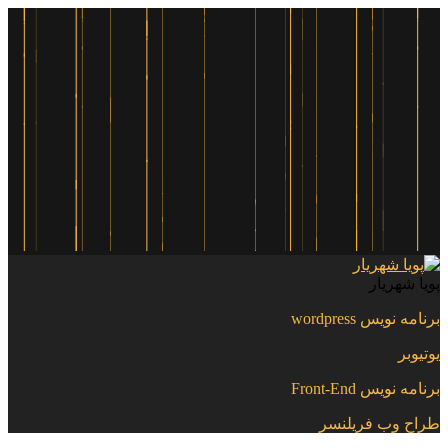
پویا شهریار
برنامه نویس wordpress
یوتیوبر
برنامه نویس Front-End
طراح وب فریلنسر