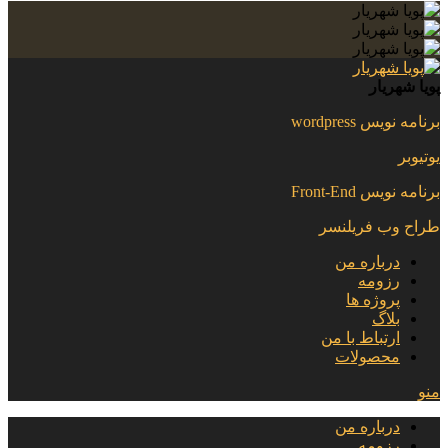
پویا شهریار
برنامه نویس wordpress
یوتیوبر
برنامه نویس Front-End
طراح وب فریلنسر
درباره من
رزومه
پروژه ها
بلاگ
ارتباط با من
محصولات
منو
درباره من
رزومه