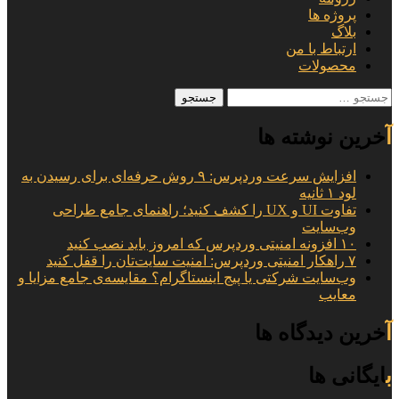
پروژه ها
بلاگ
ارتباط با من
محصولات
جستجو
برای:
آخرین نوشته ها
افزایش سرعت وردپرس: ۹ روش حرفه‌ای برای رسیدن به
لود ۱ ثانیه
تفاوت UI و UX را کشف کنید؛ راهنمای جامع طراحی
وب‌سایت
۱۰ افزونه امنیتی وردپرس که امروز باید نصب کنید
۷ راهکار امنیتی وردپرس: امنیت سایت‌تان را قفل کنید
وب‌سایت شرکتی یا پیج اینستاگرام؟ مقایسه‌ی جامع مزایا و
معایب
آخرین دیدگاه ها
بایگانی ها