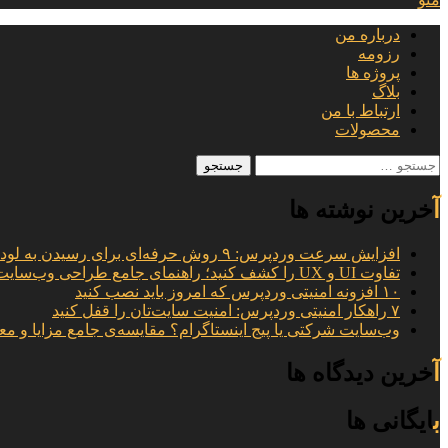
درباره من
رزومه
پروژه ها
بلاگ
ارتباط با من
محصولات
جستجو
برای:
آخرین نوشته ها
افزایش سرعت وردپرس: ۹ روش حرفه‌ای برای رسیدن به لود ۱ ثانیه
تفاوت UI و UX را کشف کنید؛ راهنمای جامع طراحی وب‌سایت
۱۰ افزونه امنیتی وردپرس که امروز باید نصب کنید
۷ راهکار امنیتی وردپرس: امنیت سایت‌تان را قفل کنید
وب‌سایت شرکتی یا پیج اینستاگرام؟ مقایسه‌ی جامع مزایا و مع
آخرین دیدگاه ها
بایگانی ها