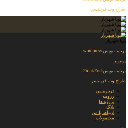
طراح وب فریلنسر
پویا شهریار
برنامه نویس wordpress
یوتیوبر
برنامه نویس Front-End
طراح وب فریلنسر
درباره من
رزومه
پروژه ها
بلاگ
ارتباط با من
محصولات
منو