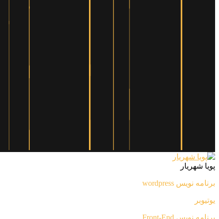
پویا شهریار
برنامه نویس wordpress
یوتیوبر
برنامه نویس Front-End