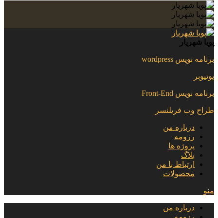
پویا شهریار
برنامه نویس wordpress
یوتیوبر
برنامه نویس Front-End
طراح وب فریلنسر
درباره من
رزومه
پروژه ها
بلاگ
ارتباط با من
محصولات
منو
درباره من
رزومه