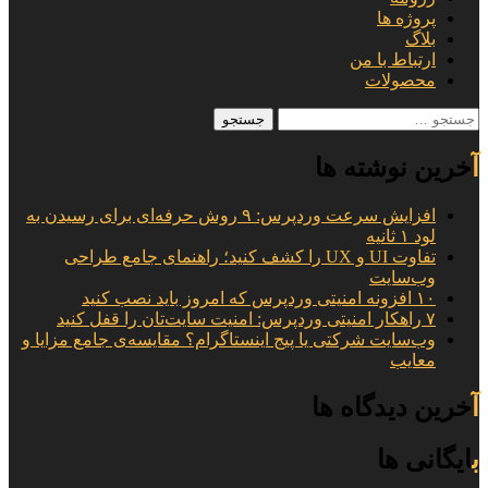
پروژه ها
بلاگ
ارتباط با من
محصولات
جستجو
برای:
آخرین نوشته ها
افزایش سرعت وردپرس: ۹ روش حرفه‌ای برای رسیدن به
لود ۱ ثانیه
تفاوت UI و UX را کشف کنید؛ راهنمای جامع طراحی
وب‌سایت
۱۰ افزونه امنیتی وردپرس که امروز باید نصب کنید
۷ راهکار امنیتی وردپرس: امنیت سایت‌تان را قفل کنید
وب‌سایت شرکتی یا پیج اینستاگرام؟ مقایسه‌ی جامع مزایا و
معایب
آخرین دیدگاه ها
بایگانی ها