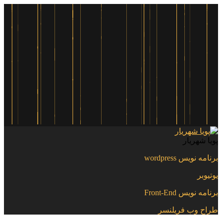
پویا شهریار
برنامه نویس wordpress
یوتیوبر
برنامه نویس Front-End
طراح وب فریلنسر