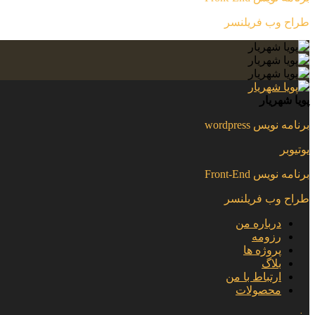
طراح وب فریلنسر
پویا شهریار
برنامه نویس wordpress
یوتیوبر
برنامه نویس Front-End
طراح وب فریلنسر
درباره من
رزومه
پروژه ها
بلاگ
ارتباط با من
محصولات
منو