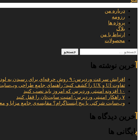
درباره من
رزومه
پروژه ها
بلاگ
ارتباط با من
محصولات
جستجو
برای:
آخرین نوشته ها
افزایش سرعت وردپرس: ۹ روش حرفه‌ای برای رسیدن به لود ۱ ثانیه
تفاوت UI و UX را کشف کنید؛ راهنمای جامع طراحی وب‌سایت
۱۰ افزونه امنیتی وردپرس که امروز باید نصب کنید
۷ راهکار امنیتی وردپرس: امنیت سایت‌تان را قفل کنید
وب‌سایت شرکتی یا پیج اینستاگرام؟ مقایسه‌ی جامع مزایا و مع
آخرین دیدگاه ها
بایگانی ها