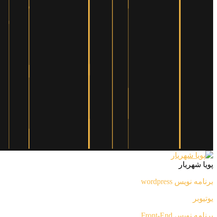
پویا شهریار
برنامه نویس wordpress
یوتیوبر
برنامه نویس Front-End