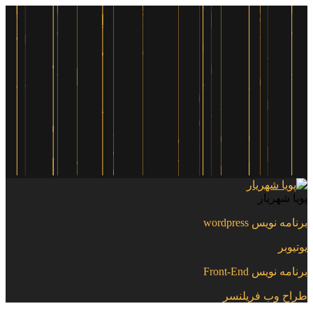
پویا شهریار
برنامه نویس wordpress
یوتیوبر
برنامه نویس Front-End
طراح وب فریلنسر