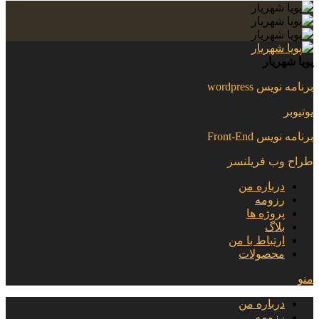
پویا شهریار
برنامه نویس wordpress
یوتیوبر
برنامه نویس Front-End
طراح وب فریلنسر
درباره من
رزومه
پروژه ها
بلاگ
ارتباط با من
محصولات
منو
درباره من
رزومه