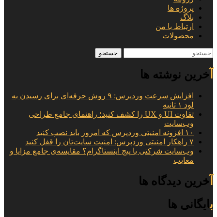
پروژه ها
بلاگ
ارتباط با من
محصولات
جستجو
برای:
آخرین نوشته ها
افزایش سرعت وردپرس: ۹ روش حرفه‌ای برای رسیدن به
لود ۱ ثانیه
تفاوت UI و UX را کشف کنید؛ راهنمای جامع طراحی
وب‌سایت
۱۰ افزونه امنیتی وردپرس که امروز باید نصب کنید
۷ راهکار امنیتی وردپرس: امنیت سایت‌تان را قفل کنید
وب‌سایت شرکتی یا پیج اینستاگرام؟ مقایسه‌ی جامع مزایا و
معایب
آخرین دیدگاه ها
بایگانی ها