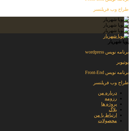
طراح وب فریلنسر
پویا شهریار
برنامه نویس wordpress
یوتیوبر
برنامه نویس Front-End
طراح وب فریلنسر
درباره من
رزومه
پروژه ها
بلاگ
ارتباط با من
محصولات
منو