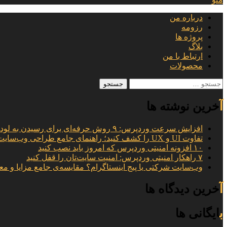
درباره من
رزومه
پروژه ها
بلاگ
ارتباط با من
محصولات
جستجو
برای:
آخرین نوشته ها
افزایش سرعت وردپرس: ۹ روش حرفه‌ای برای رسیدن به لود ۱ ثانیه
تفاوت UI و UX را کشف کنید؛ راهنمای جامع طراحی وب‌سایت
۱۰ افزونه امنیتی وردپرس که امروز باید نصب کنید
۷ راهکار امنیتی وردپرس: امنیت سایت‌تان را قفل کنید
وب‌سایت شرکتی یا پیج اینستاگرام؟ مقایسه‌ی جامع مزایا و مع
آخرین دیدگاه ها
بایگانی ها