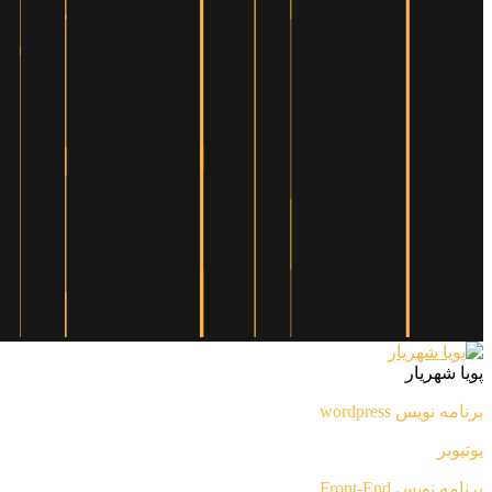
پویا شهریار
برنامه نویس wordpress
یوتیوبر
برنامه نویس Front-End