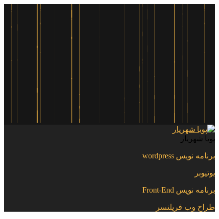
پویا شهریار
برنامه نویس wordpress
یوتیوبر
برنامه نویس Front-End
طراح وب فریلنسر