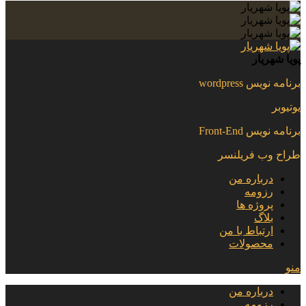
پویا شهریار
برنامه نویس wordpress
یوتیوبر
برنامه نویس Front-End
طراح وب فریلنسر
درباره من
رزومه
پروژه ها
بلاگ
ارتباط با من
محصولات
منو
درباره من
رزومه