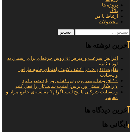
پروژه ها
بلاگ
ارتباط با من
محصولات
جستجو
برای:
آخرین نوشته ها
افزایش سرعت وردپرس: ۹ روش حرفه‌ای برای رسیدن به
لود ۱ ثانیه
تفاوت UI و UX را کشف کنید؛ راهنمای جامع طراحی
وب‌سایت
۱۰ افزونه امنیتی وردپرس که امروز باید نصب کنید
۷ راهکار امنیتی وردپرس: امنیت سایت‌تان را قفل کنید
وب‌سایت شرکتی یا پیج اینستاگرام؟ مقایسه‌ی جامع مزایا و
معایب
آخرین دیدگاه ها
بایگانی ها