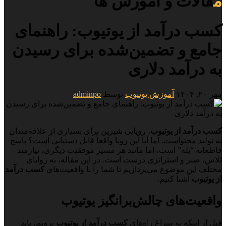
مقالات و آموزش ها
کسب درآمد از یوتیوب: راهنمای
جامع و تضمین‌شده برای رسیدن
به درآمد دلاری
مهر ۲۰, ۱۴۰۴
آموزش یوتیوب
توسط
adminpo
کسب درآمد از یوتیوب
، رویایی شیرین برای بسیاری از علاقه‌مندان
به تولید محتواست. اما آیا این رویا واقعاً قابل دستیابی است؟ پاسخ
قاطعانه “بله” است، اما مانند هر مسیر موفقیت دیگری، نیازمند
تلاش، صبر و استراتژی درست است. در این مقاله، به زوایای
مختلف این موضوع می‌پردازیم تا شما را با واقعیت‌های
کسب درآمد
از یوتیوب
آشنا کنیم.
واقعیت‌های چالش‌برانگیز یوتیوب
قبل از اینکه به سراغ راه‌های
کسب درآمد از یوتیوب
برویم، باید