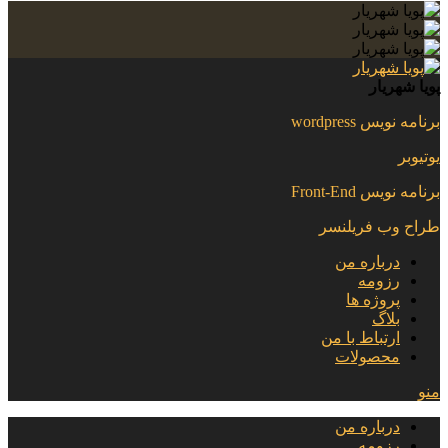
پویا شهریار
برنامه نویس wordpress
یوتیوبر
برنامه نویس Front-End
طراح وب فریلنسر
درباره من
رزومه
پروژه ها
بلاگ
ارتباط با من
محصولات
منو
درباره من
رزومه