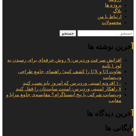
پروژه ها
بلاگ
ارتباط با من
محصولات
جستجو
برای:
آخرین نوشته ها
افزایش سرعت وردپرس: ۹ روش حرفه‌ای برای رسیدن به
لود ۱ ثانیه
تفاوت UI و UX را کشف کنید؛ راهنمای جامع طراحی
وب‌سایت
۱۰ افزونه امنیتی وردپرس که امروز باید نصب کنید
۷ راهکار امنیتی وردپرس: امنیت سایت‌تان را قفل کنید
وب‌سایت شرکتی یا پیج اینستاگرام؟ مقایسه‌ی جامع مزایا و
معایب
آخرین دیدگاه ها
بایگانی ها