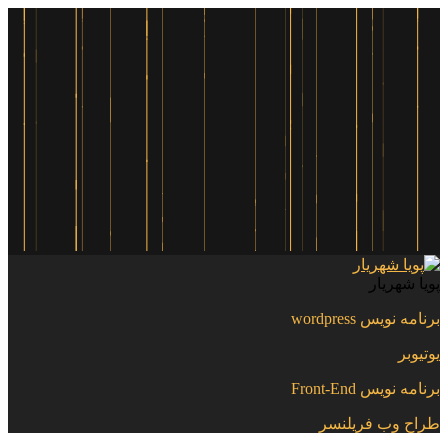
پویا شهریار
برنامه نویس wordpress
یوتیوبر
برنامه نویس Front-End
طراح وب فریلنسر