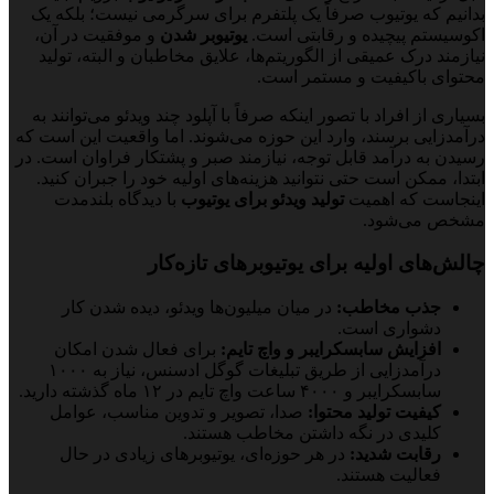
بدانیم که یوتیوب صرفاً یک پلتفرم برای سرگرمی نیست؛ بلکه یک
اکوسیستم پیچیده و رقابتی است.
یوتیوبر شدن
و موفقیت در آن،
نیازمند درک عمیقی از الگوریتم‌ها، علایق مخاطبان و البته، تولید
محتوای باکیفیت و مستمر است.
بسیاری از افراد با تصور اینکه صرفاً با آپلود چند ویدئو می‌توانند به
درآمدزایی برسند، وارد این حوزه می‌شوند. اما واقعیت این است که
رسیدن به درآمد قابل توجه، نیازمند صبر و پشتکار فراوان است. در
ابتدا، ممکن است حتی نتوانید هزینه‌های اولیه خود را جبران کنید.
اینجاست که اهمیت
تولید ویدئو برای یوتیوب
با دیدگاه بلندمدت
مشخص می‌شود.
چالش‌های اولیه برای یوتیوبرهای تازه‌کار
جذب مخاطب:
در میان میلیون‌ها ویدئو، دیده شدن کار
دشواری است.
افزایش سابسکرایبر و واچ تایم:
برای فعال شدن امکان
درآمدزایی از طریق تبلیغات گوگل ادسنس، نیاز به ۱۰۰۰
سابسکرایبر و ۴۰۰۰ ساعت واچ تایم در ۱۲ ماه گذشته دارید.
کیفیت تولید محتوا:
صدا، تصویر و تدوین مناسب، عوامل
کلیدی در نگه داشتن مخاطب هستند.
رقابت شدید:
در هر حوزه‌ای، یوتیوبرهای زیادی در حال
فعالیت هستند.