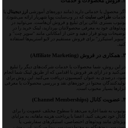
۲. فروش محصولات و خدمات
اگر محصول یا خدماتی دارید (مانند دوره‌های آموزشی
ارز دیجیتال
یا
خدمات
طراحی سایت
که در وب‌سایت پویا شهریار ارائه می‌شود)،
یوتیوب بستری عالی برای تبلیغ و فروش آن‌هاست. می‌توانید در
ویدئوهای خود به معرفی محصولاتتان بپردازید، لینک خرید را در
توضیحات ویدئو قرار دهید و حتی از امکاناتی مانند “سوپر چت” و
“سوپر استیکرز” برای فروش مستقیم در لایو استریم‌ها استفاده
کنید.
۳. همکاری در فروش (Affiliate Marketing)
در این روش، شما محصولات یا خدمات شرکت‌های دیگر را تبلیغ
می‌کنید و در ازای هر فروش یا اقدامی که از طریق لینک شما انجام
شود، درصدی به عنوان کمیسیون دریافت می‌کنید. این روش برای
تولیدکنندگان محتوا در حوزه‌های نقد و بررسی محصولات یا معرفی
ابزارها بسیار محبوب است.
۴. عضویت کانال (Channel Memberships)
یوتیوب به شما اجازه می‌دهد تا سطوح مختلف عضویت را برای
کانال خود تعریف کنید. اعضا با پرداخت هزینه ماهانه، به مزایای
ویژه‌ای مانند ویدئوهای اختصاصی، استیکرهای سفارشی، یا
دسترسی زودهنگام به محتوا دسترسی پیدا می‌کنند. این روش،