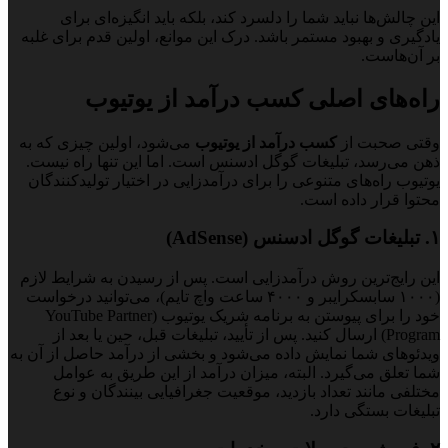
این چالش‌ها نباید شما را دلسرد کند، بلکه باید انگیزه‌ای برای
یادگیری و بهبود مستمر باشد. درک این موانع، اولین قدم برای غلبه
بر آن‌هاست.
راه‌های اصلی کسب درآمد از یوتیوب
وقتی صحبت از
کسب درآمد از یوتیوب
می‌شود، اولین چیزی که به
ذهن می‌رسد، تبلیغات گوگل ادسنس است. اما این تنها راه نیست.
یوتیوب راه‌های متنوعی را برای درآمدزایی در اختیار تولیدکنندگان
محتوا قرار داده است.
۱. تبلیغات گوگل ادسنس (AdSense)
این رایج‌ترین روش درآمدزایی است. پس از رسیدن به شرایط لازم
(۱۰۰۰ سابسکرایبر و ۴۰۰۰ ساعت واچ تایم)، می‌توانید درخواست
خود را برای پیوستن به برنامه شریک یوتیوب (YouTube Partner
Program) ارسال کنید. پس از تأیید، تبلیغات قبل، حین یا بعد از
ویدئوهای شما نمایش داده می‌شود و بخشی از درآمد حاصل از آن به
شما تعلق می‌گیرد. البته، میزان درآمد از این طریق به عوامل
مختلفی مانند تعداد بازدید، موقعیت جغرافیایی بینندگان و نوع
تبلیغات بستگی دارد.